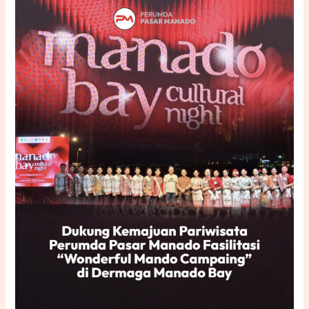
Kemajuan
Pariwisata,
Perumda
Pasar
Manado
Fasilitasi
“Wonderful
Manado
Campaign”
di
Dermaga
Manado
Bay