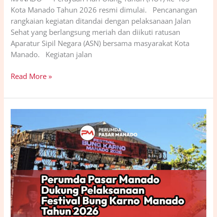
Kota Manado Tahun 2026 resmi dimulai. Pencanangan
rangkaian kegiatan ditandai dengan pelaksanaan Jalan
Sehat yang berlangsung meriah dan diikuti ratusan
Aparatur Sipil Negara (ASN) bersama masyarakat Kota
Manado. Kegiatan jalan
Read More »
Perumda
Pasar
Manado
Dukung
Pelaksanaan
Festival
Bung
Karno
Manado
Tahun