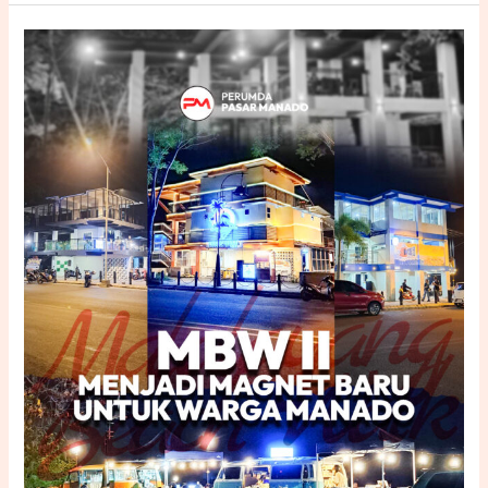
MBW
II
Menjelma
Jadi
Ikon
Gaya
Hidup
Baru:
Modern,
Terbuka,
dan
Menghidupkan
Kota