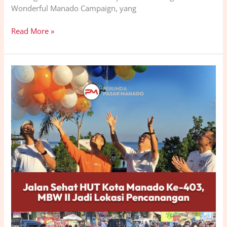
Wonderful Manado Campaign, yang
Read More »
Jalan
Sehat
Tandai
Dimulainya
Rangkaian
Kegiatan
HUT
ke-
403
Kota
Manado,
MBW
II
Jadi