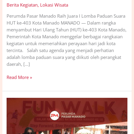
Berita Kegiatan
,
Lokasi Wisata
Perumda Pasar Manado Raih Juara I Lomba Paduan Suara
HUT ke-403 Kota Manado MANADO — Dalam rangka
menyambut Hari Ulang Tahun (HUT) ke-403 Kota Manado,
Pemerintah Kota Manado menggelar berbagai rangkaian
kegiatan untuk memeriahkan perayaan hari jadi kota
tercinta. Salah satu agenda yang menjadi perhatian
adalah lomba paduan suara yang diikuti oleh perangkat
daerah, […]
Read More »
Perumda
Pasar
Manado
Fasilitasi
Jalannya