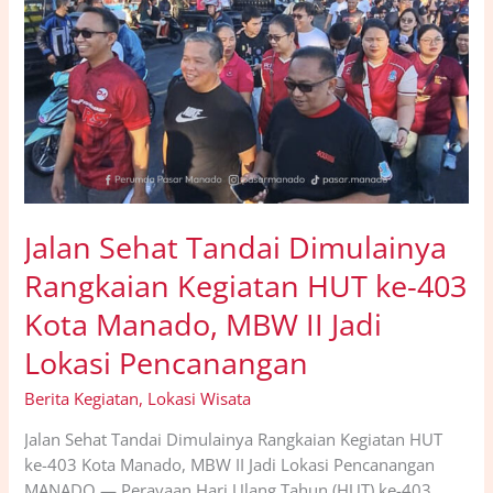
Lokasi
Pencanangan
Jalan Sehat Tandai Dimulainya
Rangkaian Kegiatan HUT ke-403
Kota Manado, MBW II Jadi
Lokasi Pencanangan
Berita Kegiatan
,
Lokasi Wisata
Jalan Sehat Tandai Dimulainya Rangkaian Kegiatan HUT
ke-403 Kota Manado, MBW II Jadi Lokasi Pencanangan
MANADO — Perayaan Hari Ulang Tahun (HUT) ke-403