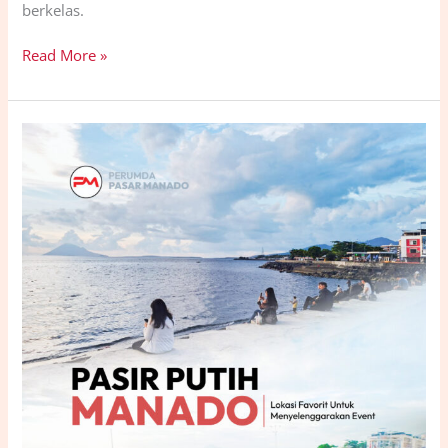
berkelas.
Read More »
Pasir
Putih
Jadi
Lokasi
Favorit
Menyelenggarakan
Berbagai
Event
outdoor
serta
Spot
Menikmati
Sunset.