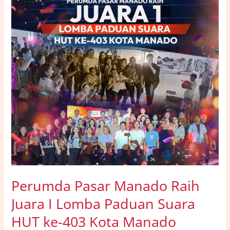
Suara
HUT
ke-
403
Kota
Manado
Perumda Pasar Manado Raih
Juara I Lomba Paduan Suara
HUT ke-403 Kota Manado